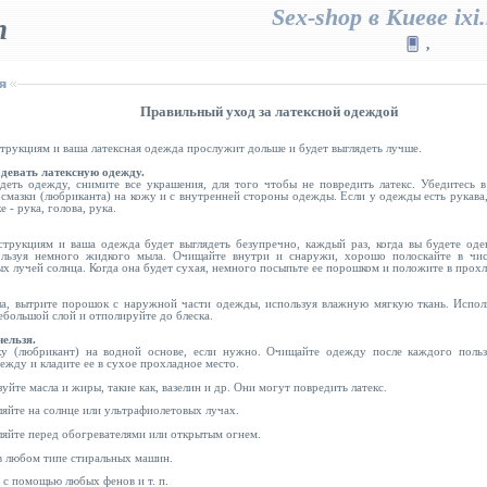
Sex-shop в Киеве ixi.
п
,
Правильный уход за латексной одеждой
трукциям и ваша латексная одежда прослужит дольше и будет выглядеть лучше.
девать латексную одежду.
деть одежду, снимите все украшения, для того чтобы не повредить латекс. Убедитесь в
смазки (любриканта) на кожу и с внутренней стороны одежды. Если у одежды есть рукава
- рука, голова, рука.
трукциям и ваша одежда будет выглядеть безупречно, каждый раз, когда вы будете одев
ользуя немного жидкого мыла. Очищайте внутри и снаружи, хорошо полоскайте в чи
х лучей солнца. Когда она будет сухая, немного посыпьте ее порошком и положите в прохл
ала, вытрите порошок с наружной части одежды, используя влажную мягкую ткань. Испол
небольшой слой и отполируйте до блеска.
нельзя.
ку (любрикант) на водной основе, если нужно. Очищайте одежду после каждого польз
жду и кладите ее в сухое прохладное место.
уйте масла и жиры, такие как, вазелин и др. Они могут повредить латекс.
ляйте на солнце или ультрафиолетовых лучах.
ляйте перед обогревателями или открытым огнем.
в любом типе стиральных машин.
 с помощью любых фенов и т. п.