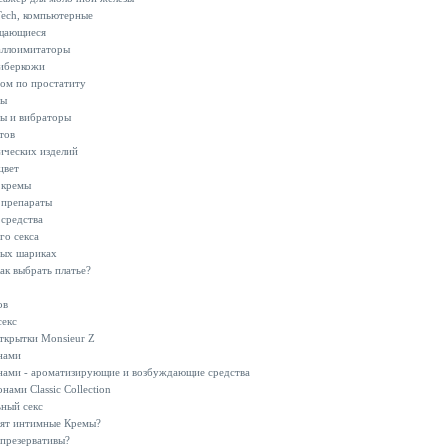
ech, компьютерные
щающиеся
аллоимитаторы
киберкожи
ом по простатиту
ры
ы и вибраторы
тов
ческих изделий
цвет
 кремы
препараты
средства
го секса
ных шариках
ак выбрать платье?
ов
секс
ткрытки Monsieur Z
нами
нами - ароматизирующие и возбуждающие средства
ами Classic Collection
ный секс
дят интимные Кремы?
 презервативы?