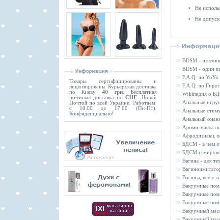
Не исполь
Не допуск
BDSM - изюмин
BDSM - один из
F.A.Q. по YoYo
Товары сертифицированы и
F.A.Q. по Гиро
лицензированы. Курьерская доставка
по Киеву
40 грн
. Бесплатная
Wikiпедия о Б
почтовая доставка по
СНГ
. Новой
Анальные игру
Почтой по всей Украине. Работаем:
с 10:00 до 17:00 (Пн-Пт).
Анальные стиму
Конфиденциально!
Анальный онани
Аромо-масла по
Афродизиаки, в
БДСМ - в чем о
БДСМ и мирово
Вагина - для те
Вагиноимитато
Вагины, всё о в
Вакуумные пом
Вакуумные пом
Вакуумные пом
Вакуумный мас
Вакуумный мас