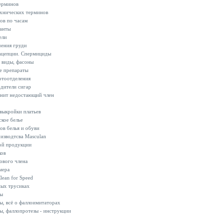
ерминов
хнических терминов
ов по часам
анты
ели
ения груди
ацепции. Спермициды
и виды, фасоны
 препараты
отоотделения
дители сигар
нит недостающий член
 выкройки платьев
кое белье
ов белья и обуви
изводтсва Masculan
ой продукции
ков
ового члена
мера
lean for Speed
ых трусиках
ы
, всё о фаллоимитаторах
, фаллопротезы - инструкции