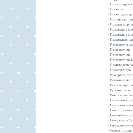
Помпа - тренаж
Постеры
Постеры для до
Потливость при
Правила и срок
Правильное кур
Правильное хра
Правильный ухо
Презерватив ка
Презервативы -
Презервативы -
Презервативы Li
Производство 
Пролонгаторы -
Размеры презер
Рекламные пост
Рекомендации п
Русский постер
Рынок презерва
Садо-мазо атри
Садомазохистск
Секс игрушки из
Секс-мебель, ст
Сексуальное бе
Силиконовые ча
Скорая помощь 