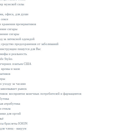
ер мужской силы
ма, офиса, для души
 сексе
и хранения презервативов
ение сигары
нение сигары
д за латексной одеждой
к средство предохранения от заболеваний
 инструкции пишутся для Вас
 мифы и реальность
fe Styles
вечерних платьев США
 кремы и мази
вативов
еры
о уходу за часами
 завоевывает рынок
тивов: восприятие конечных потребителей и фармацевтов
бутика
ая атрибутика
 стекла
анки для оргий
льё
сы браслеты IOION
для члена - вакуум