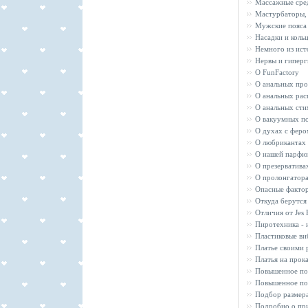
Массажные сре
Мастурбаторы,
Мужские пояса
Насадки и коль
Немного из ист
Нервы и гиперг
О FunFactory
О анальных про
О анальных рас
О анальных сти
О вакуумных п
О духах с фер
О любрикантах
О нашей парфю
О презерватива
О пролонгатор
Опасные фактор
Откуда берутс
Отличия от Jes 
Пиротехника - 
Пластиковые ви
Платье своими 
Платья на прока
Повышенное пот
Повышенное по
Подбор размера
Подробно о при