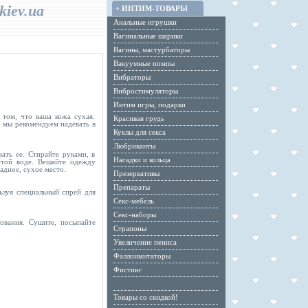
kiev.ua
ИНТИМ-ТОВАРЫ
Анальные игрушки
Вагинальные шарики
Вагины, мастурбаторы
Вакуумные помпы
Вибраторы
Вибростимуляторы
Интим игры, подарки
 том, что ваша кожа сухая.
Красивая грудь
, мы рекомендуем надевать в
Куклы для секса
Любриканты
ать ее. Стирайте руками, в
Насадки и кольца
стой воде. Вешайте одежду
адное, сухое место.
Презервативы
Препараты
ьзуя специальный спрей для
Секс-мебель
Секс-наборы
ования. Сушите, посыпайте
Страпоны
Увеличение пениса
Фаллоимитаторы
Фистинг
Товары со скидкой!