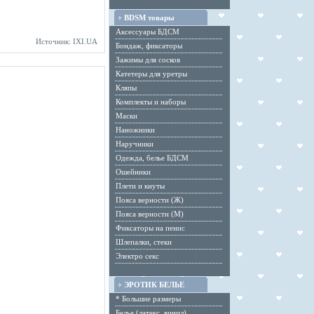
BDSM товары
Аксессуары БДСМ
Источник: IXI.UA
Бондаж, фиксаторы
Зажимы для сосков
Катетеры для уретры
Кляпы
Комплекты и наборы
Маски
Наножники
Наручники
Одежда, белье БДСМ
Ошейники
Плети и кнуты
Пояса верности (Ж)
Пояса верности (М)
Фиксаторы на пенис
Шлепалки, стеки
Электро секс
ЭРОТИК БЕЛЬЕ
* Большие размеры
Белье (латекс, винил)