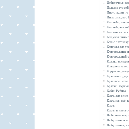
Избыточный вес
Изделие второй
Инструкции по 
Информация о 
Как выбирать н
Как выбрать ви
Как заниматься
Как увеличить 
Какие платья ку
Капсулы для ув
Клиторальные 
Клиторальный о
Кольца, насадк
Контроль качес
Корректирующе
Красивая грудь
Красивое белье
Краткий курс а
Кубик Рубика
Кукла для секса
Кукла или всё-т
Куклы
Куклы и мастур
Любовные шари
Любрикант и ег
Любриканты, см