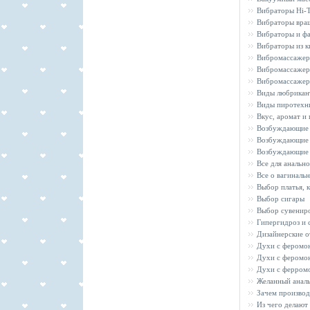
Вибраторы Hi-T
Вибраторы вра
Вибраторы и ф
Вибраторы из 
Вибромассажер
Вибромассаже
Вибромассажер
Виды любрикан
Виды пиротехни
Вкус, аромат и 
Возбуждающие
Возбуждающие 
Возбуждающие 
Все для анально
Все о вагиналь
Выбор платья, к
Выбор сигары
Выбор сувенир
Гипергидроз и 
Дизайнерские о
Духи с феромо
Духи с феромо
Духи с ферромон
Желанный аналь
Зачем произво
Из чего делают