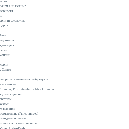
дства
 зачем они нужны?
 верности
ца
ории презерватива
идроз
бках
ширителях
муляторах
омпах
омонами
мерии
х Contex
ах
ы при использовании фейерверков
я феромоны?
Extender, Pro Extender, ViMax Extender
наука о горении
браторы
руками
т, в аренду
оотделение (Гипергидроз)
тоотделение летом
 платья и размеры платьев
боре Andro-Penis