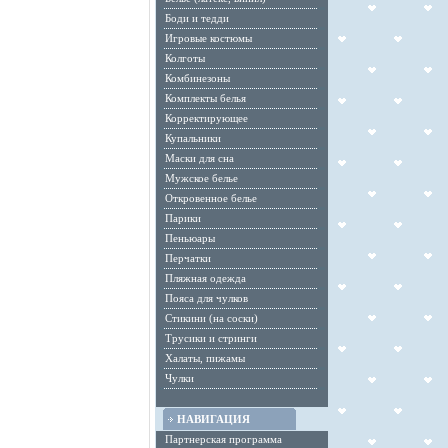
Боди и тедди
Игровые костюмы
Колготы
Комбинезоны
Комплекты белья
Корректирующее
Купальники
Маски для сна
Мужское белье
Откровенное белье
Парики
Пеньюары
Перчатки
Пляжная одежда
Пояса для чулков
Стикини (на соски)
Трусики и стринги
Халаты, пижамы
Чулки
НАВИГАЦИЯ
Партнерская программа