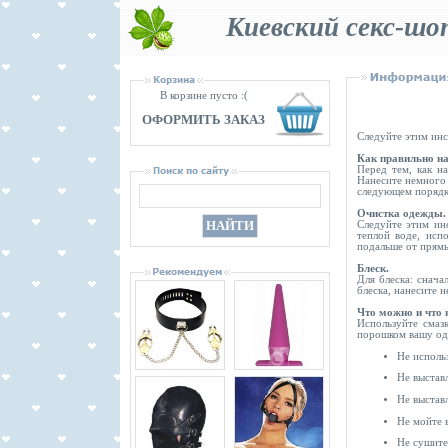
Киевский секс-шо
В корзине пусто :(
ОФОРМИТЬ ЗАКАЗ
Следуйте этим инс
Как правильно на
Перед тем, как на
Нанесите немного 
следующем порядке 
Очистка одежды.
Следуйте этим инс
теплой воде, исп
подальше от прямы
Блеск.
Для блеска: снач
блеска, нанесите 
Что можно и что 
Используйте смаз
порошком вашу оде
Не использ
Не выстав
Не выстав
Не мойте 
Не сушите