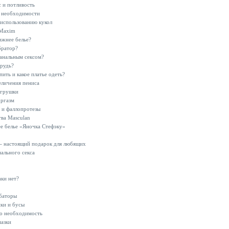
 и потливость
 необходимости
использованию кукол
Maxim
ижнее белье?
братор?
 анальным сексом?
грудь?
пить и какое платье одеть?
еличения пениса
игрушки
ргазм
и и фаллопротезы
тва Masculan
е белье «Яночка Стефэку»
 - настоящий подарок для любящих
нального секса
аки нет?
баторы
ки и бусы
о необходимость
азки