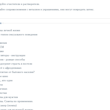
зуйте очистители и растворители.
айте соприкосновения с металлом и украшениями, они могут повредить латекс.
ка личной жизни
 типов сексуального поведения
скопам
ДСМ
шки
ляторы - инструкции
зм - разные способы
догреют страсть в постели
сё о афродизиаках
тличие от бытового насилия?
е кино
х, кто один
ры
агинах
почки
пы для мужчин
пы. Советы по применению.
сажер (помпа)
сажер для молочной железы