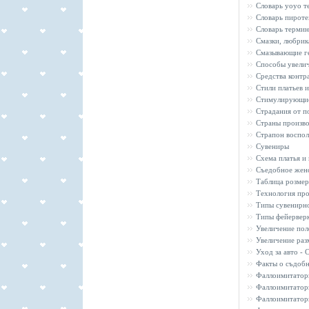
Словарь yoyo т
Словарь пироте
Словарь термин
Смазки, любрик
Смазывающие г
Способы увелич
Средства контр
Стили платьев 
Стимулирующие
Страдания от п
Страны произво
Страпон воспол
Сувениры
Схема платья и
Съедобное женс
Таблица розмер
Технология про
Типы сувенирн
Типы фейервер
Увеличение пол
Увеличение раз
Уход за авто - C
Факты о съдобн
Фаллоимитатор
Фаллоимитаторы
Фаллоимитаторы