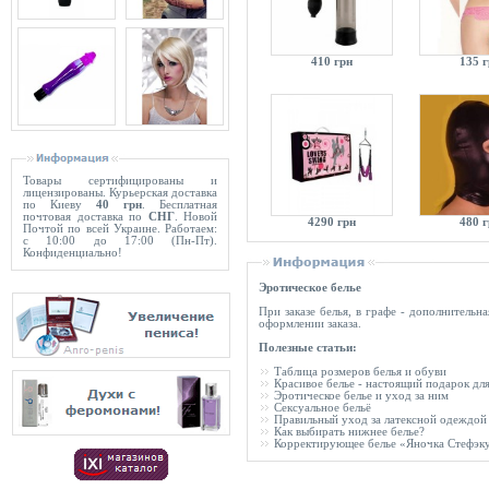
410 грн
135 
Товары сертифицированы и
лицензированы. Курьерская доставка
по Киеву
40 грн
. Бесплатная
почтовая доставка по
СНГ
. Новой
4290 грн
480 
Почтой по всей Украине. Работаем:
с 10:00 до 17:00 (Пн-Пт).
Конфиденциально!
Эротическое белье
При заказе белья, в графе - дополнитель
оформлении заказа.
Полезные статьи:
Таблица розмеров белья и обуви
Красивое белье - настоящий подарок д
Эротическое белье и уход за ним
Сексуальное бельё
Правильный уход за латексной одеждой
Как выбирать нижнее белье?
Корректирующее белье «Яночка Стефэк