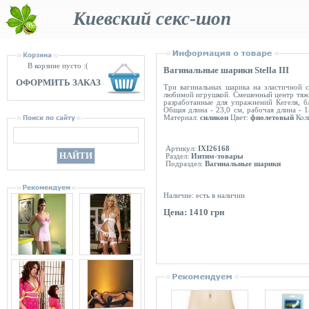
Киевский секс-шоп
В корзине пусто :(
Вагинальные шарики Stella III
ОФОРМИТЬ ЗАКАЗ
Три вагинальных шарика на эластичной с
любимой игрушкой. Смешенный центр тяжес
разработанные для упражнений Кегеля, 
Общая длина - 23,0 см, рабочая длина - 15
Материал:
силикон
Цвет:
фиолетовый
Кол
Артикул:
IXI26168
Раздел:
Интим-товары
Подраздел:
Вагинальные шарики
Наличие: есть в наличии
Цена: 1410 грн