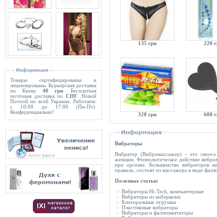
135 грн
220 
Товары сертифицированы и
лицензированы. Курьерская доставка
по Киеву
40 грн
. Бесплатная
почтовая доставка по
СНГ
. Новой
Почтой по всей Украине. Работаем:
с 10:00 до 17:00 (Пн-Пт).
Конфиденциально!
320 грн
600 
Вибраторы
Вибратор (Вибромассажер) - это своего
женщин. Физиологическое действие вибро
при оргазме. Большенство вибраторов н
правило, состоят из массажера в виде фал
Полезные статьи:
Вибраторы Hi-Tech, компьютерные
Вибраторы из киберкожи
Клиторальные игрушки
Пластиковые вибраторы
Вибраторы и фаллоимитаторы