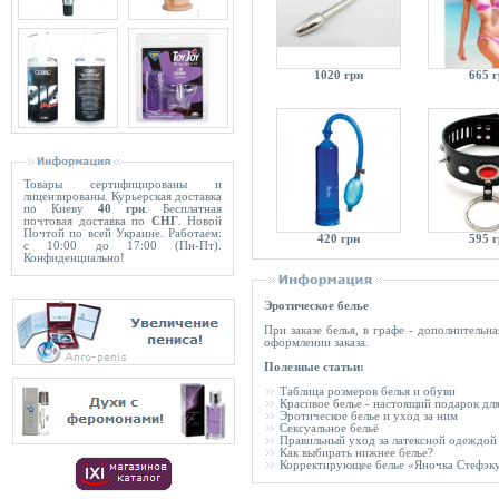
1020 грн
665 
Товары сертифицированы и
лицензированы. Курьерская доставка
по Киеву
40 грн
. Бесплатная
почтовая доставка по
СНГ
. Новой
Почтой по всей Украине. Работаем:
420 грн
595 
с 10:00 до 17:00 (Пн-Пт).
Конфиденциально!
Эротическое белье
При заказе белья, в графе - дополнитель
оформлении заказа.
Полезные статьи:
Таблица розмеров белья и обуви
Красивое белье - настоящий подарок д
Эротическое белье и уход за ним
Сексуальное бельё
Правильный уход за латексной одеждой
Как выбирать нижнее белье?
Корректирующее белье «Яночка Стефэк