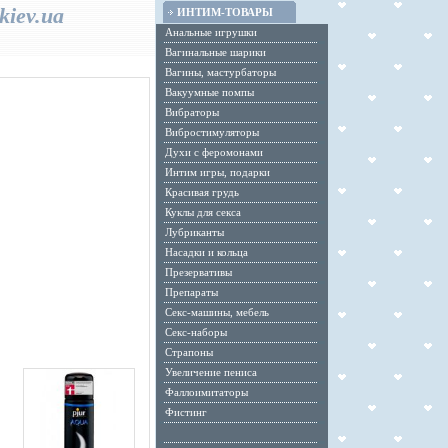
kiev.ua
ИНТИМ-ТОВАРЫ
Анальные игрушки
Вагинальные шарики
Вагины, мастурбаторы
Вакуумные помпы
Вибраторы
Вибростимуляторы
Духи с феромонами
Интим игры, подарки
Красивая грудь
Куклы для секса
Лубриканты
Насадки и кольца
Презервативы
Препараты
Секс-машины, мебель
Секс-наборы
Страпоны
Увеличение пениса
Фаллоимитаторы
Фистинг