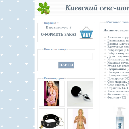
Киевский секс-шо
В корзине пусто :(
Интим-товары 
ОФОРМИТЬ ЗАКАЗ
Анальные игру
Вагинальные ш
Вагины, масту
Вакуумные по
Вибраторы
(11
Вибростимуля
Духи с феромо
Интим игры, п
Красивая грудь
Куклы для секс
Лубриканты
(2
Насадки и коль
Презервативы
(
Препараты
(50
Секс-машины, 
Секс-наборы
(7
Страпоны
(37)
Увеличение пе
Фаллоимитато
Фистинг
(12)