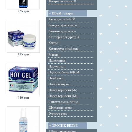
Товары со скидкой!
225 грн
BDSM товары
Аксессуары БДСМ
Бондаж, фиксаторы
Зажимы для сосков
Катетеры для уретры
Кляпы
Комплекты и наборы
415 грн
Маски
Наножники
Наручники
Одежда, белье БДСМ
Ошейники
Плети и кнуты
Пояса верности (Ж)
Пояса верности (М)
440 грн
Фиксаторы на пенис
Шлепалки, стеки
Электро секс
ЭРОТИК БЕЛЬЕ
* Большие размеры