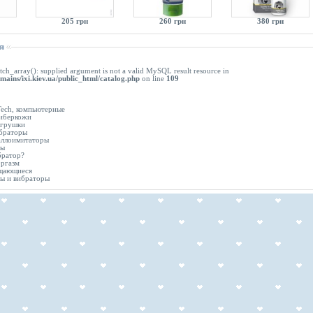
205 грн
260 грн
380 грн
tch_array(): supplied argument is not a valid MySQL result resource in
mains/ixi.kiev.ua/public_html/catalog.php
on line
109
ech, компьютерные
киберкожи
игрушки
браторы
аллоимитаторы
ры
братор?
ргазм
щающиеся
ы и вибраторы