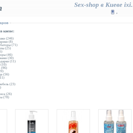
Sex-shop в Киеве ixi.
п
,
в киеве:
шки
(246)
арики
(8)
рбаторы
(71)
мпы
(25)
5)
торы
(46)
нами
(30)
одарки
(11)
(10)
а
(96)
0)
ца
(56)
11)
)
мебель
(23)
)
ниса
(26)
ры
(78)