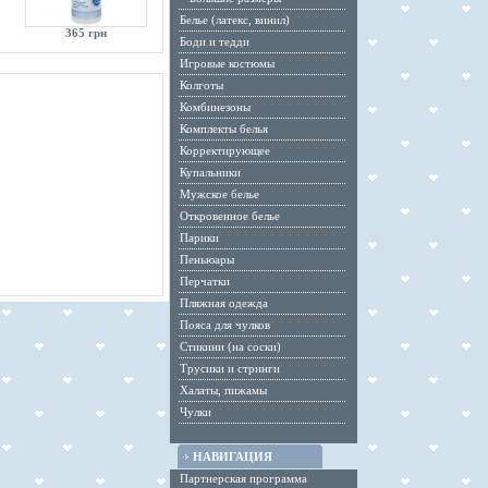
Белье (латекс, винил)
365 грн
Боди и тедди
Игровые костюмы
Колготы
Комбинезоны
Комплекты белья
Корректирующее
Купальники
Мужское белье
Откровенное белье
Парики
Пеньюары
Перчатки
Пляжная одежда
Пояса для чулков
Стикини (на соски)
Трусики и стринги
Халаты, пижамы
Чулки
НАВИГАЦИЯ
Партнерская программа