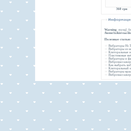
360 грн
Warning
: mysql_fe
/home/ixikievua/do
Полезные статьи:
Вибраторы Hi-T
Вибраторы из 
Клиторальные 
Пластиковые ви
Вибраторы и ф
Вибромассаже
Как выбрать ви
Клиторальный о
Вибраторы вра
Вибромассажер