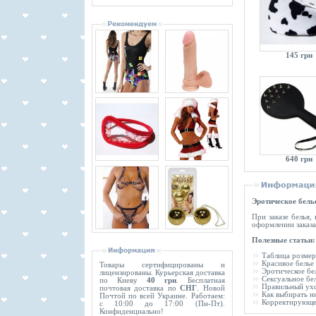
145 грн
640 грн
Эротическое бель
При заказе белья,
оформлении заказа
Полезные статьи:
Таблица розмер
Красивое белье
Товары сертифицированы и
Эротическое бел
лицензированы. Курьерская доставка
Сексуальное бе
по Киеву
40 грн
. Бесплатная
Правильный ухо
почтовая доставка по
СНГ
. Новой
Как выбирать н
Почтой по всей Украине. Работаем:
Корректирующе
с 10:00 до 17:00 (Пн-Пт).
Конфиденциально!