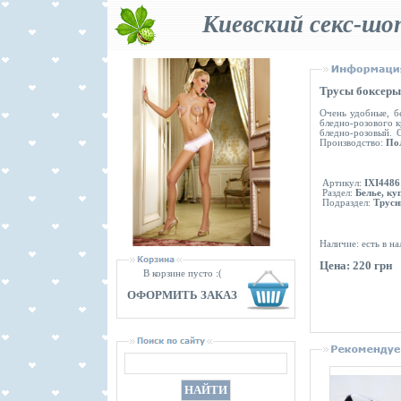
Киевский секс-шо
Трусы боксеры
Очень удобные, б
бледно-розового к
бледно-розовый. 
Производство:
По
Артикул:
IXI4486
Раздел:
Белье, ку
Подраздел:
Труси
Наличие: есть в н
Цена: 220 грн
В корзине пусто :(
ОФОРМИТЬ ЗАКАЗ