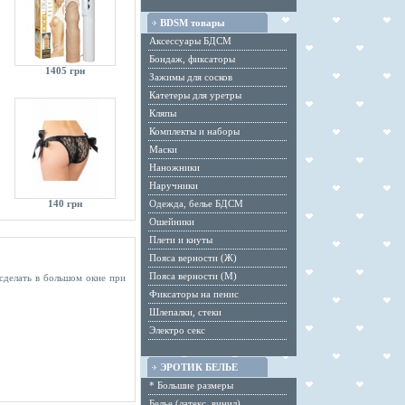
BDSM товары
Аксессуары БДСМ
Бондаж, фиксаторы
1405 грн
Зажимы для сосков
Катетеры для уретры
Кляпы
Комплекты и наборы
Маски
Наножники
Наручники
140 грн
Одежда, белье БДСМ
Ошейники
Плети и кнуты
Пояса верности (Ж)
Пояса верности (М)
 сделать в большом окне при
Фиксаторы на пенис
Шлепалки, стеки
Электро секс
ЭРОТИК БЕЛЬЕ
* Большие размеры
Белье (латекс, винил)