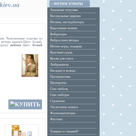
kiev.ua
ИНТИМ-ТОВАРЫ
Анальные игрушки
Вагинальные шарики
Вагины, мастурбаторы
Вакуумные помпы
Вибраторы
ия. Чувственные отделка из
Вибростимуляторы
вечера вдвоем.Цвет: белый,
риал:
нейлон
Цвет:
белый
Интим игры, подарки
Красивая грудь
Куклы для секса
Любриканты
Насадки и кольца
Презервативы
Препараты
Секс-мебель
Секс-наборы
Страпоны
Увеличение пениса
Фаллоимитаторы
Фистинг
Товары со скидкой!