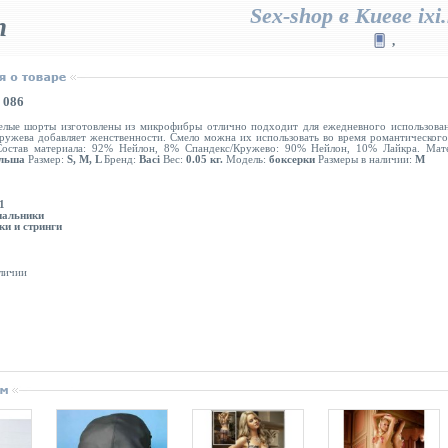
Sex-shop в Киеве ixi.
п
,
 086
елые шорты изготовлены из микрофибры отлично подходит для ежедневного использован
ружева добавляет женственности. Смело можна их использовать во время романтического 
Состав материала: 92% Нейлон, 8% Спандекс/Кружево: 90% Нейлон, 10% Лайкра. Мате
льша
Размер:
S, M, L
Бренд:
Baci
Вес:
0.05 кг.
Модель:
боксерки
Размеры в наличии:
M
1
пальники
ки и стринги
аличии