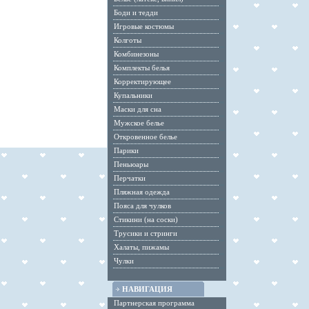
Боди и тедди
Игровые костюмы
Колготы
Комбинезоны
Комплекты белья
Корректирующее
Купальники
Маски для сна
Мужское белье
Откровенное белье
Парики
Пеньюары
Перчатки
Пляжная одежда
Пояса для чулков
Стикини (на соски)
Трусики и стринги
Халаты, пижамы
Чулки
НАВИГАЦИЯ
Партнерская программа