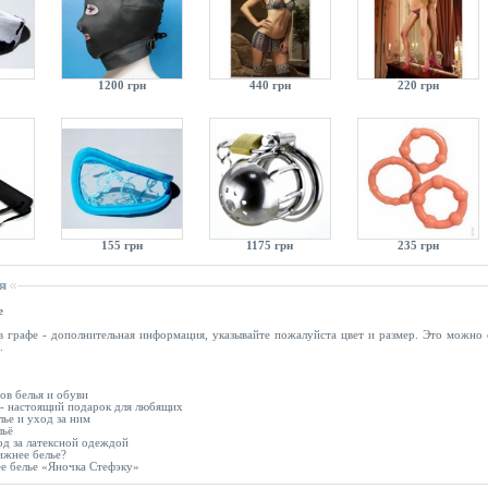
1200 грн
440 грн
220 грн
155 грн
1175 грн
235 грн
е
 в графе - дополнительная информация, указывайте пожалуйста цвет и размер. Это можно
.
ов белья и обуви
 - настоящий подарок для любящих
ье и уход за ним
льё
д за латексной одеждой
ижнее белье?
е белье «Яночка Стефэку»