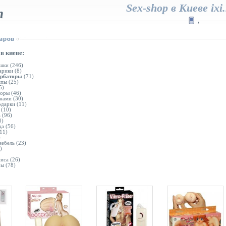
Sex-shop в Киеве ixi.
п
,
в киеве:
шки
(246)
арики
(8)
урбаторы
(71)
мпы
(25)
5)
торы
(46)
нами
(30)
одарки
(11)
(10)
а
(96)
0)
ца
(56)
11)
)
мебель
(23)
)
ниса
(26)
ры
(78)