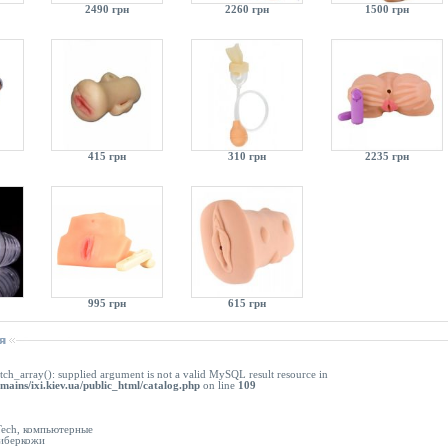
2490 грн
2260 грн
1500 грн
415 грн
310 грн
2235 грн
995 грн
615 грн
tch_array(): supplied argument is not a valid MySQL result resource in
mains/ixi.kiev.ua/public_html/catalog.php
on line
109
ech, компьютерные
киберкожи