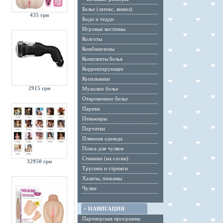
Белье (латекс, винил)
435 грн
Боди и тедди
Игровые костюмы
Колготы
Комбинезоны
Комплекты белья
Корректирующее
Купальники
2915 грн
Мужское белье
Откровенное белье
Парики
Пеньюары
Перчатки
Пляжная одежда
Пояса для чулков
Стикини (на соски)
32950 грн
Трусики и стринги
Халаты, пижамы
Чулки
НАВИГАЦИЯ
Партнерская программа