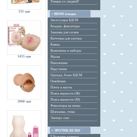
Товары со скидкой!
535 грн
BDSM товары
Аксессуары БДСМ
Бондаж, фиксаторы
Зажимы для сосков
Катетеры для уретры
Кляпы
Комплекты и наборы
1455 грн
Маски
Наножники
Наручники
Одежда, белье БДСМ
Ошейники
Плети и кнуты
Пояса верности (Ж)
Пояса верности (М)
1060 грн
Фиксаторы на пенис
Шлепалки, стеки
Электро секс
ЭРОТИК БЕЛЬЕ
* Большие размеры