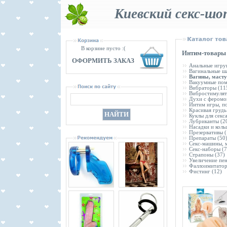
Киевский секс-шо
В корзине пусто :(
Интим-товары 
ОФОРМИТЬ ЗАКАЗ
Анальные игру
Вагинальные ш
Вагины, маст
Вакуумные по
Вибраторы
(11
Вибростимуля
Духи с феромо
Интим игры, п
Красивая грудь
Куклы для секс
Лубриканты
(2
Насадки и коль
Презервативы
(
Препараты
(50
Секс-машины, 
Секс-наборы
(7
Страпоны
(37)
Увеличение пе
Фаллоимитато
Фистинг
(12)