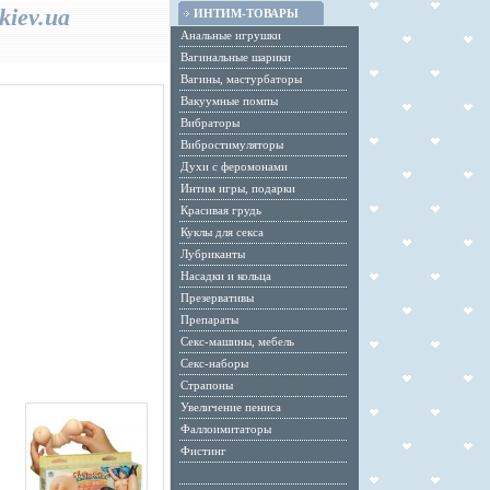
kiev.ua
ИНТИМ-ТОВАРЫ
Анальные игрушки
Вагинальные шарики
Вагины, мастурбаторы
Вакуумные помпы
Вибраторы
Вибростимуляторы
Духи с феромонами
Интим игры, подарки
Красивая грудь
Куклы для секса
Лубриканты
Насадки и кольца
Презервативы
Препараты
Секс-машины, мебель
Секс-наборы
Страпоны
Увеличение пениса
Фаллоимитаторы
Фистинг