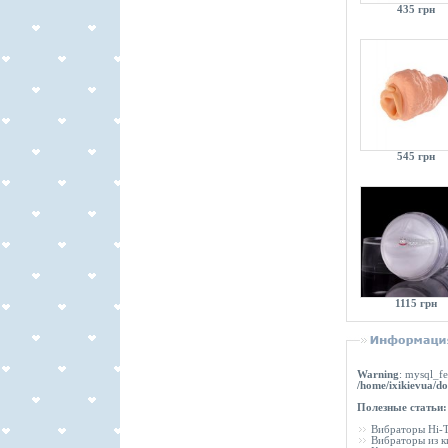
435 грн
545 грн
1115 грн
Warning
: mysql_fe
/home/ixikievua/do
Полезные статьи:
Вибраторы Hi-T
Вибраторы из 